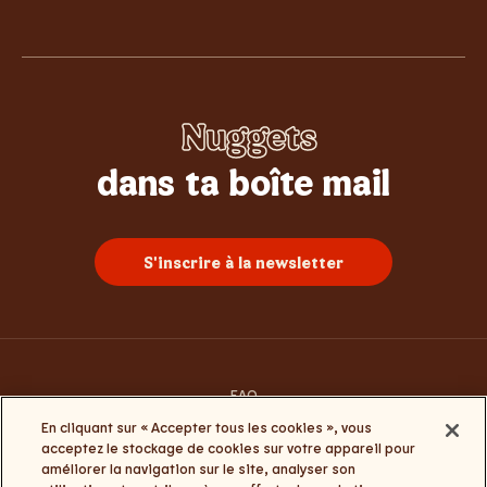
Nuggets
Whopper
Burgers
Sundae
Poulet
Frites
dans ta boîte mail
S'inscrire à la newsletter
FAQ
Contacte-nous
En cliquant sur « Accepter tous les cookies », vous
Conditions générales d’utilisation
acceptez le stockage de cookies sur votre appareil pour
Termes et conditions Click&Collect et My Burger King
améliorer la navigation sur le site, analyser son
Politique de la vie privée et de cookies