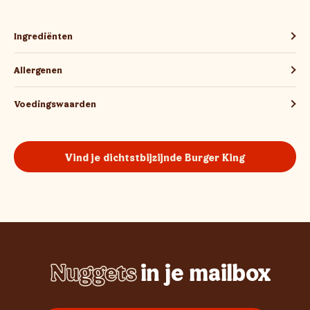
Ingrediënten
Allergenen
Voedingswaarden
Vind je dichtstbijzijnde Burger King
Nuggets
in je mailbox
Whopper
Chicken
Burgers
Frietjes
Sundae