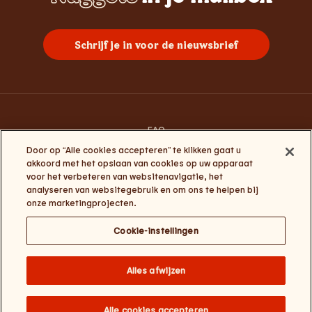
Whopper
Chicken
Burgers
Frietjes
Sundae
Schrijf je in voor de nieuwsbrief
FAQ
Contacteer ons
Door op “Alle cookies accepteren” te klikken gaat u
Algemene gebruiksvoorwaarden
akkoord met het opslaan van cookies op uw apparaat
Privacy en cookies
voor het verbeteren van websitenavigatie, het
Algemene voorwaarden Click&Collect en My Burger King
analyseren van websitegebruik en om ons te helpen bij
Cookie-instellingen
onze marketingprojecten.
Cookie-instellingen
Change website language
Burger Brands Belgium NV : +32 (0) 3 286 18 00 / Ondernemingsnummer:
Alles afwijzen
0460.954.490 / Maatschappelijke zetel: Sneeuwbeslaan 20/09, 2610
Wilrijk / Onze contactgegevens – email:
BKcustomerservice@burgerking.be
Alle cookies accepteren