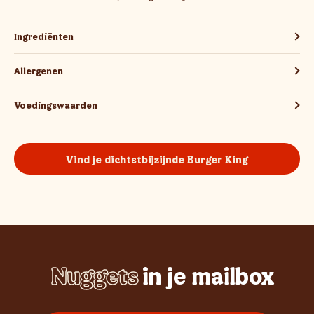
Ingrediënten
Allergenen
Voedingswaarden
Vind je dichtstbijzijnde Burger King
Nuggets
in je mailbox
Whopper
Chicken
Burgers
Frietjes
Sundae