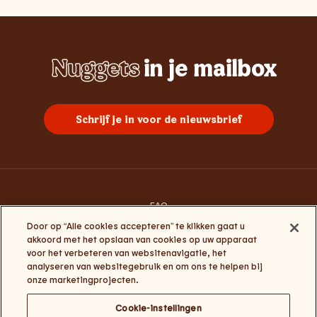
Nuggets
in je mailbox
Whopper
Chicken
Burgers
Frietjes
Sundae
Schrijf je in voor de nieuwsbrief
FAQ
Contacteer ons
Door op “Alle cookies accepteren” te klikken gaat u
Algemene gebruiksvoorwaarden
akkoord met het opslaan van cookies op uw apparaat
Privacy en cookies
voor het verbeteren van websitenavigatie, het
Algemene voorwaarden Click&Collect en My Burger King
analyseren van websitegebruik en om ons te helpen bij
Cookie-instellingen
onze marketingprojecten.
Cookie-instellingen