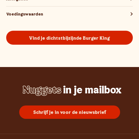
Voedingswaarden
Vind je dichtstbijzijnde Burger King
Nuggets
in je mailbox
Whopper
Chicken
Burgers
Frietjes
Sundae
Schrijf je in voor de nieuwsbrief