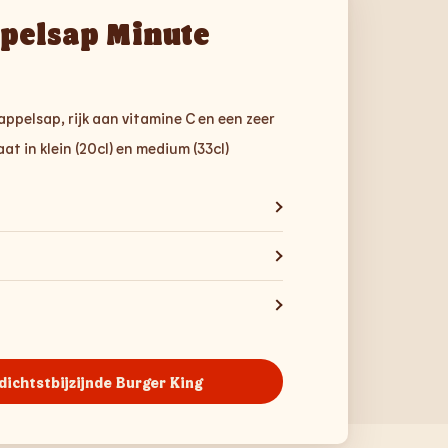
pelsap Minute
appelsap, rijk aan vitamine C en een zeer
t in klein (20cl) en medium (33cl)
 dichtstbijzijnde Burger King