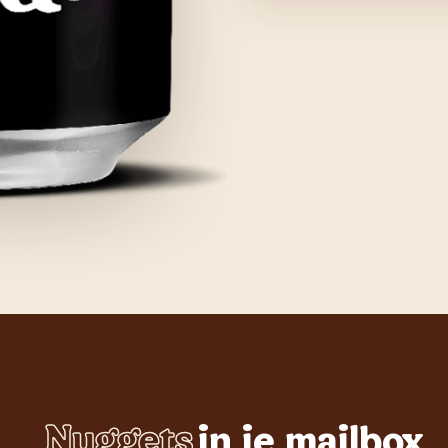
Nuggets
in je mailbox