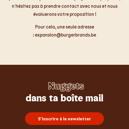
n’hésitez pas à prendre contact avec nous et nous
évaluerons votre proposition !
Pour cela, une seule adresse
:
expansion@burgerbrands.be
Nuggets
Whopper
Burgers
Sundae
Poulet
Frites
dans ta boîte mail
S'inscrire à la newsletter