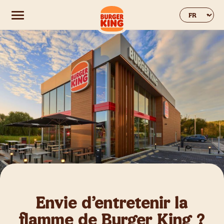
Change web
Envie d’entretenir la
flamme de Burger King ?