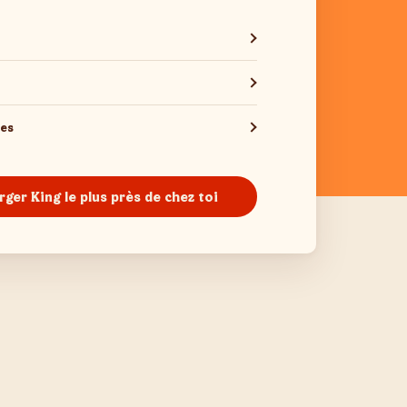
les
rger King le plus près de chez toi