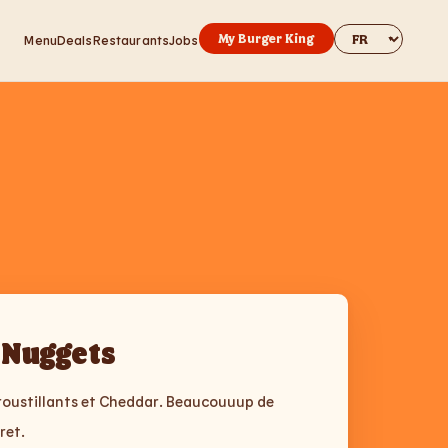
Change websit
My Burger King
Menu
Deals
Restaurants
Jobs
Nuggets
roustillants et Cheddar. Beaucouuup de
ret.