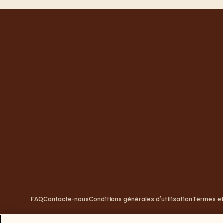
FAQ
Contacte-nous
Conditions générales d’utilisation
Termes et
Burger Brands Belgium NV : +32 (0) 3 286 18 00 / Numéro d'e