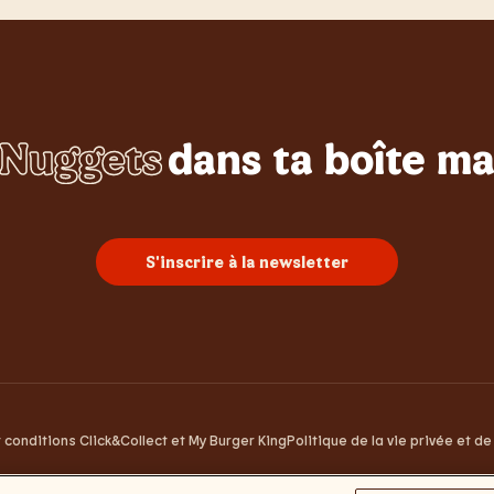
Nuggets
dans ta boîte ma
Whopper
Burgers
Sundae
Poulet
Frites
S'inscrire à la newsletter
 conditions Click&Collect et My Burger King
Politique de la vie privée et d
ntreprise : 0460.954.490 / Siège social : Sneeuwbeslaan 20/09, 2610 Wilrijk / No