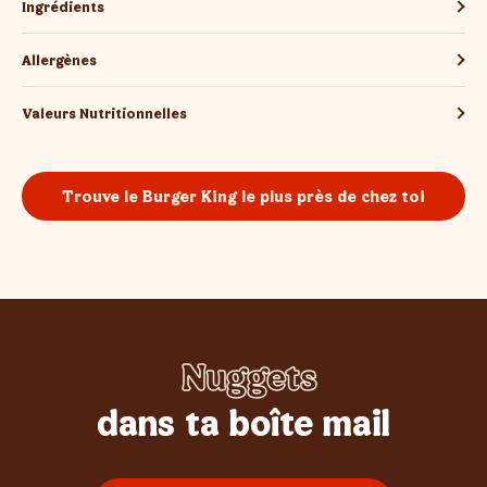
Ingrédients
Allergènes
Valeurs Nutritionnelles
Trouve le Burger King le plus près de chez toi
Nuggets
Whopper
Burgers
Sundae
Poulet
Frites
dans ta boîte mail