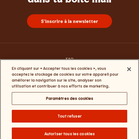
S'inscrire à la newsletter
FAQ
Contacte-nous
En cliquant sur « Accepter tous les cookies », vous
Conditions générales d’utilisation
acceptez le stockage de cookies sur votre appareil pour
Termes et conditions Click&Collect et My Burger King
améliorer la navigation sur le site, analyser son
Politique de la vie privée et de cookies
utilisation et contribuer à nos efforts de marketing.
Paramètres des cookies
Paramètres des cookies
Change website language
Tout refuser
Burger Brands Belgium NV : +32 (0) 3 286 18 00 / Numéro d'entreprise :
0460.954.490 / Siège social : Sneeuwbeslaan 20/09, 2610 Wilrijk / Nos
coordonnées – e-mail :
BKcustomerservice@burgerking.be
Autoriser tous les cookies