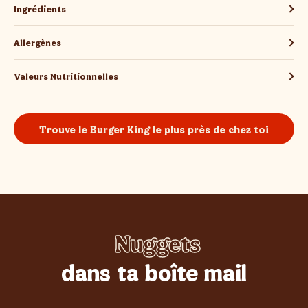
Ingrédients
THE
Allergènes
Valeurs Nutritionnelles
Trouve le Burger King le plus près de chez toi
BEST
Nuggets
Whopper
Burgers
Sundae
Poulet
Frites
dans ta boîte mail