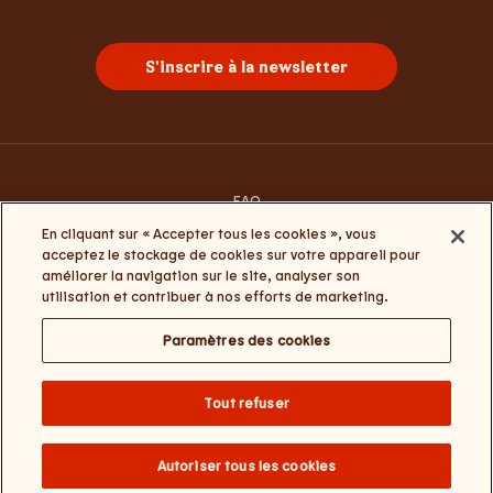
S'inscrire à la newsletter
FAQ
Contacte-nous
En cliquant sur « Accepter tous les cookies », vous
Conditions générales d’utilisation
acceptez le stockage de cookies sur votre appareil pour
Termes et conditions Click&Collect et My Burger King
améliorer la navigation sur le site, analyser son
Politique de la vie privée et de cookies
utilisation et contribuer à nos efforts de marketing.
Paramètres des cookies
Paramètres des cookies
Change website language
Tout refuser
Burger Brands Belgium NV : +32 (0) 3 286 18 00 / Numéro d'entreprise :
0460.954.490 / Siège social : Sneeuwbeslaan 20/09, 2610 Wilrijk / Nos
coordonnées – e-mail :
BKcustomerservice@burgerking.be
Autoriser tous les cookies