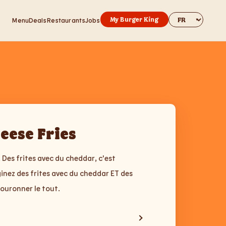
Change websit
My Burger King
Menu
Deals
Restaurants
Jobs
eese Fries
. Des frites avec du cheddar, c'est
inez des frites avec du cheddar ET des
couronner le tout.