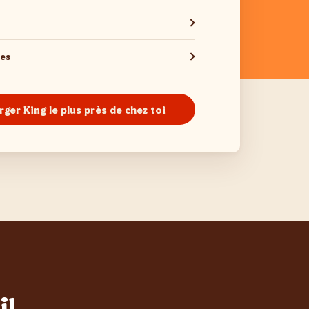
les
rger King le plus près de chez toi
il