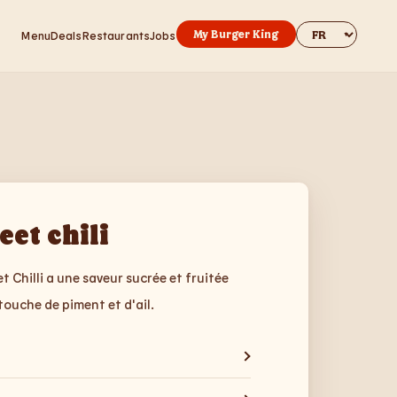
Change websit
My Burger King
Menu
Deals
Restaurants
Jobs
eet chili
 Chilli a une saveur sucrée et fruitée
ouche de piment et d'ail.