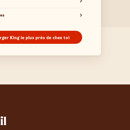
les
rger King le plus près de chez toi
il