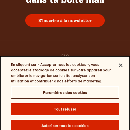
S'inscrire à la newsletter
FAQ
Contacte-nous
En cliquant sur « Accepter tous les cookies », vous
Conditions générales d’utilisation
acceptez le stockage de cookies sur votre appareil pour
Termes et conditions Click&Collect et My Burger King
améliorer la navigation sur le site, analyser son
Politique de la vie privée et de cookies
utilisation et contribuer à nos efforts de marketing.
Paramètres des cookies
Paramètres des cookies
Change website language
Tout refuser
Burger Brands Belgium NV : +32 (0) 3 286 18 00 / Numéro d'entreprise :
0460.954.490 / Siège social : Sneeuwbeslaan 20/09, 2610 Wilrijk / Nos
coordonnées – e-mail :
BKcustomerservice@burgerking.be
Autoriser tous les cookies