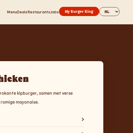
Change websit
My Burger King
Menu
Deals
Restaurants
Jobs
Y
hicken
 krokante kipburger, samen met verse
n romige mayonaise.