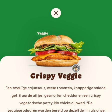
Crispy Veggie
Een smeuïge cajunsaus, verse tomaten, knapperige salade,
gefrituurde uitjes, gesmolten cheddar en een crispy
vegetarische patty. No chicks allowed. *De
veggieproducten worden bereid op dezelfde lijn als onze