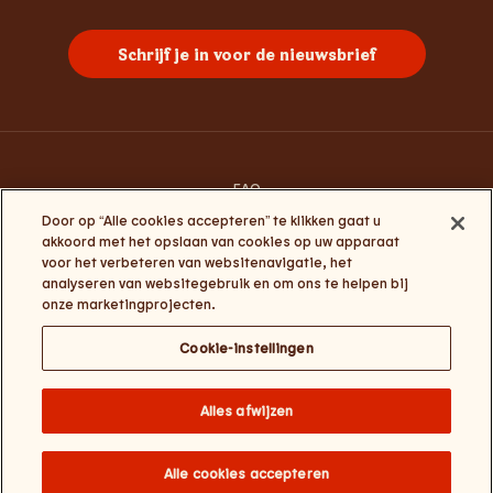
Whopper
Chicken
Burgers
Frietjes
Sundae
Schrijf je in voor de nieuwsbrief
FAQ
Contacteer ons
Door op “Alle cookies accepteren” te klikken gaat u
Algemene gebruiksvoorwaarden
akkoord met het opslaan van cookies op uw apparaat
Privacy en cookies
voor het verbeteren van websitenavigatie, het
Algemene voorwaarden Click&Collect en My Burger King
analyseren van websitegebruik en om ons te helpen bij
Cookie-instellingen
onze marketingprojecten.
Cookie-instellingen
Change website language
Burger Brands Belgium NV : +32 (0) 3 286 18 00 / Ondernemingsnummer:
Alles afwijzen
0460.954.490 / Maatschappelijke zetel: Sneeuwbeslaan 20/09, 2610
Wilrijk / Onze contactgegevens – email:
BKcustomerservice@burgerking.be
Alle cookies accepteren