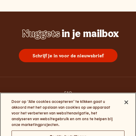
Nuggets
in je mailbox
Whopper
Chicken
Burgers
Frietjes
Sundae
Schrijf je in voor de nieuwsbrief
FAQ
Contacteer ons
Door op “Alle cookies accepteren” te klikken gaat u
Algemene gebruiksvoorwaarden
akkoord met het opslaan van cookies op uw apparaat
Privacy en cookies
voor het verbeteren van websitenavigatie, het
Algemene voorwaarden Click&Collect en My Burger King
analyseren van websitegebruik en om ons te helpen bij
Cookie-instellingen
onze marketingprojecten.