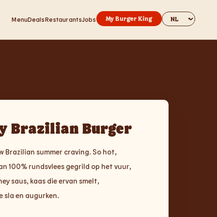
Change websit
My Burger King
Menu
Deals
Restaurants
Jobs
y Brazilian Burger
uw Brazilian summer craving. So hot,
an 100% rundsvlees gegrild op het vuur,
ey saus, kaas die ervan smelt,
 sla en augurken.