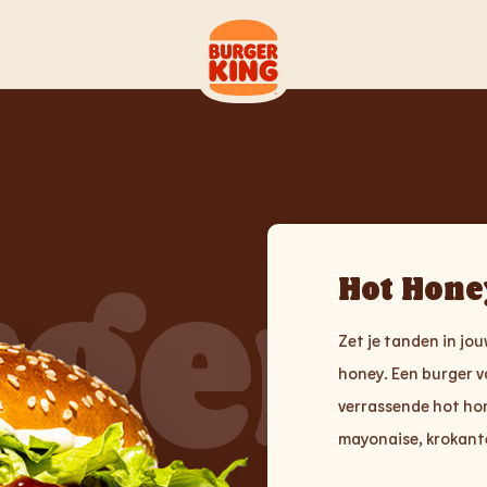
ger
Hot Hone
Zet je tanden in jo
honey. Een burger v
verrassende hot hon
mayonaise, krokante