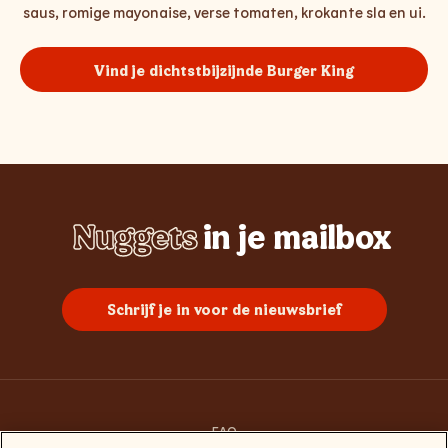
saus, romige mayonaise, verse tomaten, krokante sla en ui.
Vind je dichtstbijzijnde Burger King
Nuggets
in je mailbox
Whopper
Chicken
Burgers
Frietjes
Sundae
Schrijf je in voor de nieuwsbrief
FAQ