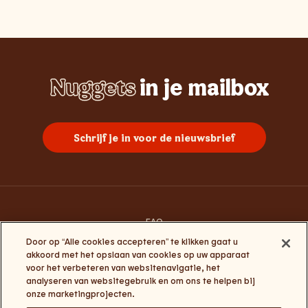
Nuggets
in je mailbox
Whopper
Chicken
Burgers
Frietjes
Sundae
Schrijf je in voor de nieuwsbrief
FAQ
Contacteer ons
Door op “Alle cookies accepteren” te klikken gaat u
Algemene gebruiksvoorwaarden
akkoord met het opslaan van cookies op uw apparaat
Privacy en cookies
voor het verbeteren van websitenavigatie, het
Algemene voorwaarden Click&Collect en My Burger King
analyseren van websitegebruik en om ons te helpen bij
Cookie-instellingen
onze marketingprojecten.