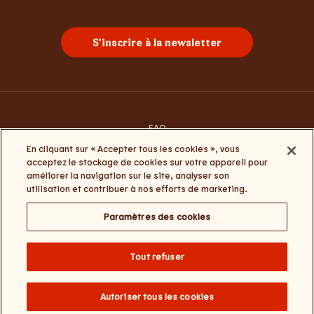
S'inscrire à la newsletter
FAQ
Contacte-nous
En cliquant sur « Accepter tous les cookies », vous
Conditions générales d’utilisation
acceptez le stockage de cookies sur votre appareil pour
Termes et conditions Click&Collect et My Burger King
améliorer la navigation sur le site, analyser son
Politique de la vie privée et de cookies
utilisation et contribuer à nos efforts de marketing.
Paramètres des cookies
Paramètres des cookies
Change website language
Tout refuser
Burger Brands Belgium NV : +32 (0) 3 286 18 00 / Numéro d'entreprise :
0460.954.490 / Siège social : Sneeuwbeslaan 20/09, 2610 Wilrijk / Nos
coordonnées – e-mail :
BKcustomerservice@burgerking.be
Autoriser tous les cookies