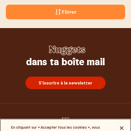
Filtrer
Nuggets
Whopper
Burgers
Sundae
Poulet
Frites
dans ta boîte mail
S'inscrire à la newsletter
FAQ
Contacte-nous
En cliquant sur « Accepter tous les cookies », vous
Conditions générales d’utilisation