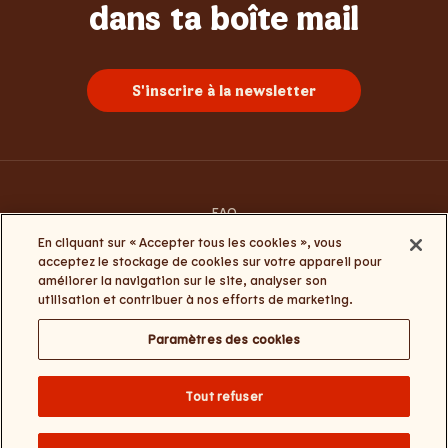
Whopper
Burgers
Sundae
Poulet
Frites
dans ta boîte mail
S'inscrire à la newsletter
FAQ
Contacte-nous
En cliquant sur « Accepter tous les cookies », vous
Conditions générales d’utilisation
acceptez le stockage de cookies sur votre appareil pour
Termes et conditions Click&Collect et My Burger King
améliorer la navigation sur le site, analyser son
Politique de la vie privée et de cookies
utilisation et contribuer à nos efforts de marketing.
Paramètres des cookies
Paramètres des cookies
Change website language
Tout refuser
Burger Brands Belgium NV : +32 (0) 3 286 18 00 / Numéro d'entreprise :
0460.954.490 / Siège social : Sneeuwbeslaan 20/09, 2610 Wilrijk / Nos
coordonnées – e-mail :
BKcustomerservice@burgerking.be