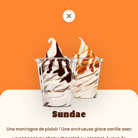
Sundae
Une montagne de plaisir ! Une onctueuse glace vanille avec
un nappage au choix : chocolat ou caramel, à vous de