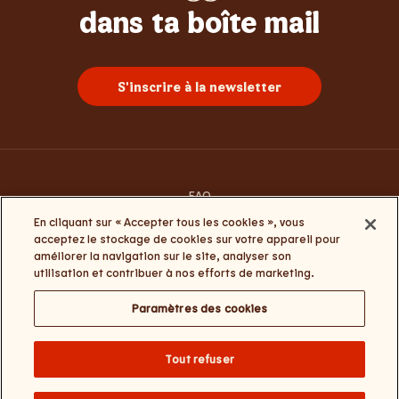
Whopper
Burgers
Sundae
Poulet
Frites
dans ta boîte mail
S'inscrire à la newsletter
FAQ
Contacte-nous
En cliquant sur « Accepter tous les cookies », vous
Conditions générales d’utilisation
acceptez le stockage de cookies sur votre appareil pour
Termes et conditions Click&Collect et My Burger King
améliorer la navigation sur le site, analyser son
Politique de la vie privée et de cookies
utilisation et contribuer à nos efforts de marketing.
Paramètres des cookies
Paramètres des cookies
Change website language
Tout refuser
Burger Brands Belgium NV : +32 (0) 3 286 18 00 / Numéro d'entreprise :
0460.954.490 / Siège social : Sneeuwbeslaan 20/09, 2610 Wilrijk / Nos